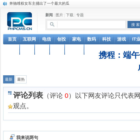
奔驰维权女车主捅出了一个最大的瓜
苹果MacOS曝新功能：将iPad作为拓展屏
新闻
|
图片
|
下载
|
专题
DS四款新能源车型上海车展亚洲首秀
苹果与高通和解 英特尔失去重要移动客户
小米高管：虽然高通与苹果和解，但5G iPhone最快明年下半年发布
iOS 13加入黑暗模式 多功能加持6月份见
首页
互联网
电信
创投
家电
数码
科技
游戏
IT
高通与苹果达成和解，双方达成6年许可协议
教育
物流
汽车
电脑
物联网
软件
元宇宙持续火热 应用爆发落地需实时网络支撑
携程：端午
山姆会员店APP默认五星好评被罚30万 涉不正当竞争
巴黎圣母院大火肆虐，人类文明的一场浩劫
最新
最热
评论列表
（评论
0
）以下网友评论只代表
观点。
我来说两句