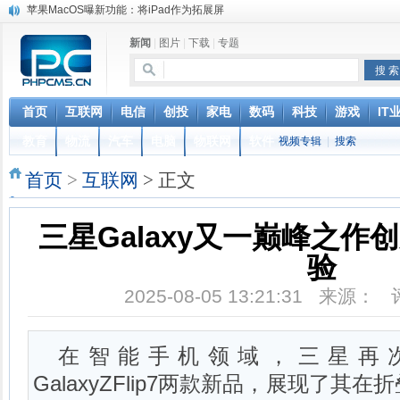
苹果MacOS曝新功能：将iPad作为拓展屏
DS四款新能源车型上海车展亚洲首秀
新闻
|
图片
|
下载
|
专题
苹果与高通和解 英特尔失去重要移动客户
小米高管：虽然高通与苹果和解，但5G iPhone最快明年下半年发布
iOS 13加入黑暗模式 多功能加持6月份见
高通与苹果达成和解，双方达成6年许可协议
首页
互联网
电信
创投
家电
数码
科技
游戏
IT
元宇宙持续火热 应用爆发落地需实时网络支撑
教育
物流
汽车
电脑
物联网
软件
视频专辑
|
搜索
山姆会员店APP默认五星好评被罚30万 涉不正当竞争
巴黎圣母院大火肆虐，人类文明的一场浩劫
首页
>
互联网
> 正文
奔驰维权女车主捅出了一个最大的瓜
三星Galaxy又一巅峰之作
验
2025-08-05 13:21:31 来源：
在智能手机领域，三星再次以Gal
GalaxyZFlip7两款新品，展现了