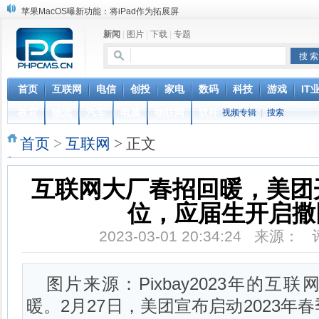
苹果MacOS曝新功能：将iPad作为拓展屏
DS四款新能源车型上海车展亚洲首秀
新闻
|
图片
|
下载
|
专题
苹果与高通和解 英特尔失去重要移动客户
小米高管：虽然高通与苹果和解，但5G iPhone最快明年下半年发布
iOS 13加入黑暗模式 多功能加持6月份见
高通与苹果达成和解，双方达成6年许可协议
首页
互联网
电信
创投
家电
数码
科技
游戏
IT
元宇宙持续火热 应用爆发落地需实时网络支撑
教育
物流
汽车
电脑
物联网
软件
视频专辑
|
搜索
山姆会员店APP默认五星好评被罚30万 涉不正当竞争
巴黎圣母院大火肆虐，人类文明的一场浩劫
首页
>
互联网
> 正文
奔驰维权女车主捅出了一个最大的瓜
互联网大厂春招回暖，美团开
位，应届生开启撒
2023-03-01 20:34:24 来源：
图片来源：Pixbay2023年的
暖。2月27日，美团宣布启动2023年