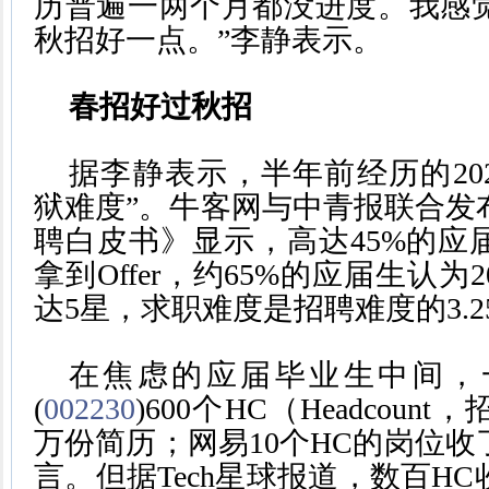
历普遍一两个月都没进度。我感
秋招好一点。”李静表示。
春招好过秋招
据李静表示，半年前经历的20
狱难度”。牛客网与中青报联合发布
聘白皮书》显示，高达45%的应届
拿到Offer，约65%的应届生认为
达5星，求职难度是招聘难度的3.2
在焦虑的应届毕业生中间，
(
002230
)600个HC（Headcoun
万份简历；网易10个HC的岗位收
言。但据Tech星球报道，数百H